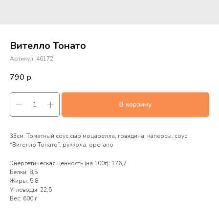
Вителло Тонато
Артикул:
46172
790
р.
В корзину
33см. Томатный соус,сыр моцарелла, говядина, каперсы, соус
“Вителло Тонато”, руккола, орегано
Энергетическая ценность (на 100г): 176,7
Белки: 8,5
Жиры: 5,8
Углеводы: 22,5
Вес: 600 г