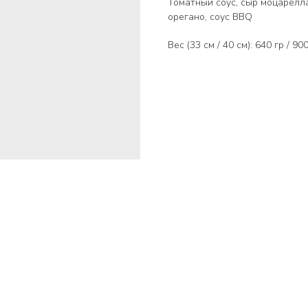
Томатный соус, сыр моцарелла,
орегано, соус BBQ
Вес (33 см / 40 см): 640 гр / 90