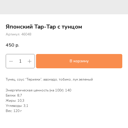
Японский Тар-Тар с тунцом
Артикул:
46048
450
р.
В корзину
Тунец, соус “Терияки”, авокадо, тобико, лук зеленый
Энергетическая ценность (на 100г): 140
Белки: 8,7
Жиры: 10,3
Углеводы: 3,1
Вес: 120 г