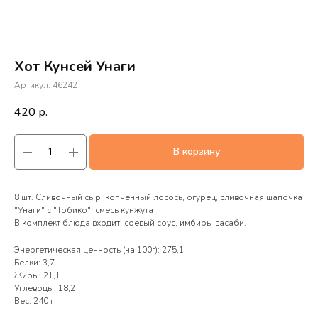
Хот Кунсей Унаги
Артикул:
46242
420
р.
В корзину
8 шт. Сливочный сыр, копченный лосось, огурец, сливочная шапочка
"Унаги" с "Тобико", смесь кунжута
В комплект блюда входит: соевый соус, имбирь, васаби.
Энергетическая ценность (на 100г): 275,1
Белки: 3,7
Жиры: 21,1
Углеводы: 18,2
Вес: 240 г