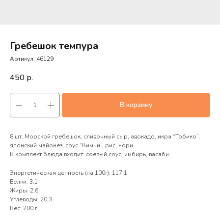
Гребешок темпура
Артикул:
46129
450
р.
В корзину
8 шт. Морской гребешок, сливочный сыр, авокадо, икра “Тобико”,
японский майонез, соус “Кимчи”, рис, нори
В комплект блюда входит: соевый соус, имбирь, васаби.
Энергетическая ценность (на 100г): 117,1
Белки: 3,1
Жиры: 2,6
Углеводы: 20,3
Вес: 200 г