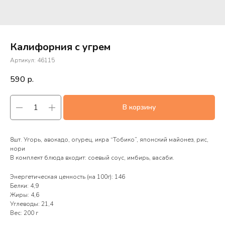
Калифорния с угрем
Артикул:
46115
590
р.
В корзину
8шт. Угорь, авокадо, огурец, икра “Тобико”, японский майонез, рис,
нори
В комплект блюда входит: соевый соус, имбирь, васаби.
Энергетическая ценность (на 100г): 146
Белки: 4,9
Жиры: 4,6
Углеводы: 21,4
Вес: 200 г