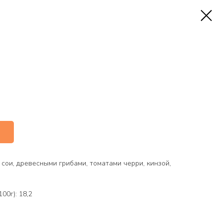
 сои, древесными грибами, томатами черри, кинзой,
00г): 18,2