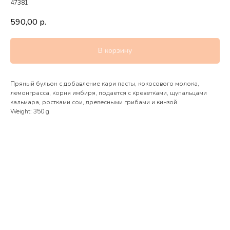
47381
590,00
р.
В корзину
Пряный бульон с добавление кари пасты, кокосового молока,
лемонграсса, корня имбиря, подается с креветками, щупальцами
кальмара, ростками сои, древесными грибами и кинзой
Weight: 350 g