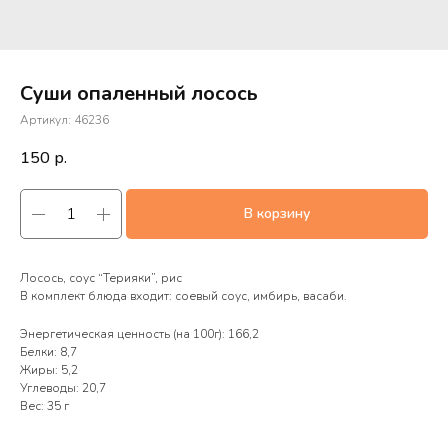
Суши опаленный лосось
Артикул:
46236
150
р.
В корзину
Лосось, соус “Терияки”, рис
В комплект блюда входит: соевый соус, имбирь, васаби.
Энергетическая ценность (на 100г): 166,2
Белки: 8,7
Жиры: 5,2
Углеводы: 20,7
Вес: 35 г